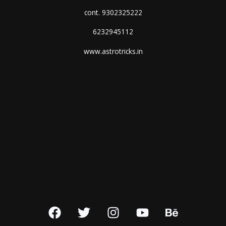
cont. 9302325222
6232945112
www.astrotricks.in