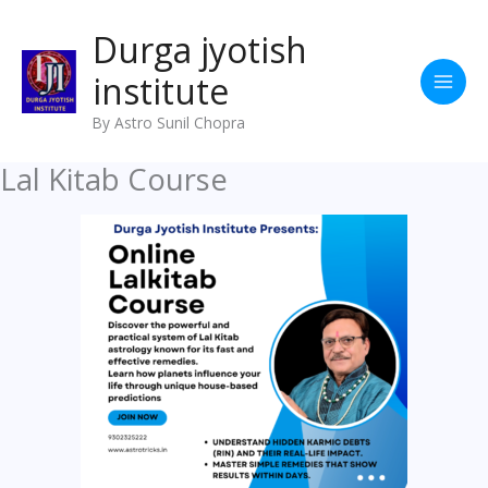
Skip
Durga jyotish
to
content
institute
By Astro Sunil Chopra
Lal Kitab Course